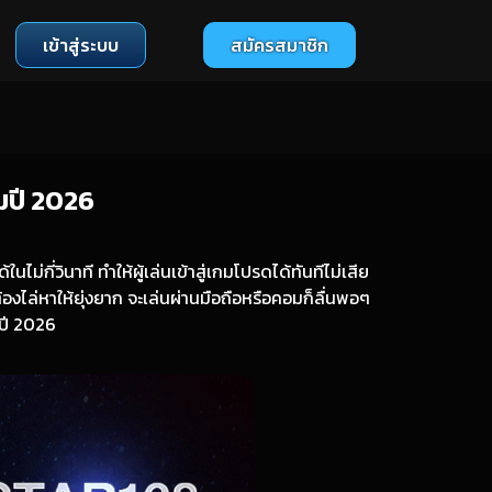
เข้าสู่ระบบ
สมัครสมาชิก
มปี 2026
่กี่วินาที ทำให้ผู้เล่นเข้าสู่เกมโปรดได้ทันทีไม่เสีย
้องไล่หาให้ยุ่งยาก จะเล่นผ่านมือถือหรือคอมก็ลื่นพอๆ
ปี 2026